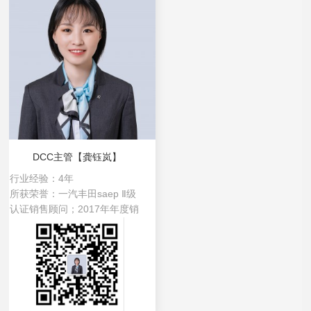
DCC主管【龚钰岚】
行业经验：
4年
所获荣誉：
一汽丰田saep Ⅱ级
认证销售顾问；2017年年度销
售冠军