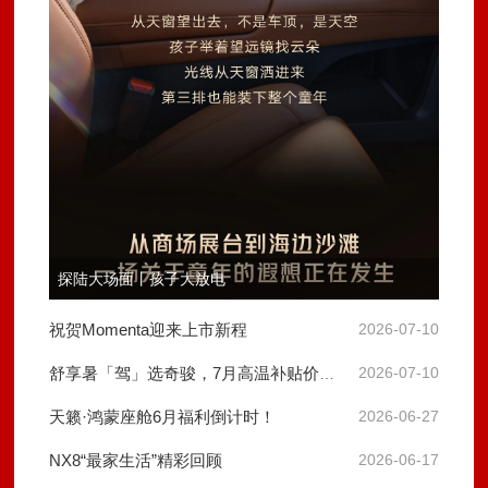
探陆大场面丨孩子大放电
祝贺Momenta迎来上市新程
2026-07-10
舒享暑「驾」选奇骏，7月高温补贴价限时开启
2026-07-10
天籁·鸿蒙座舱6月福利倒计时！
2026-06-27
NX8“最家生活”精彩回顾
2026-06-17